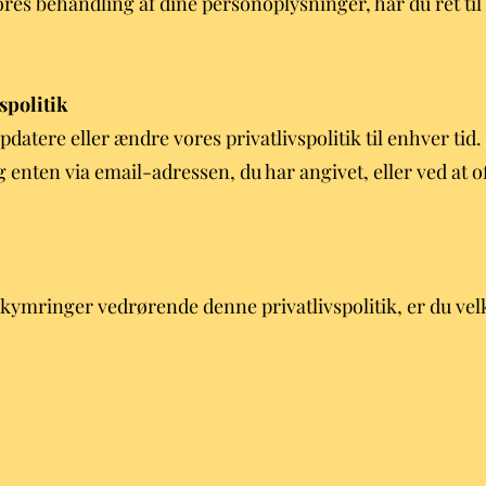
res behandling af dine personoplysninger, har du ret til a
spolitik
opdatere eller ændre vores privatlivspolitik til enhver tid
ig enten via email-adressen, du har angivet, eller ved at
ekymringer vedrørende denne privatlivspolitik, er du vel