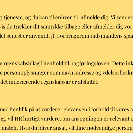
g tjeneste, og du kan til enhver tid afmelde dig. Vi sender
 Hvis du trækker dit samtykke tilbage eller afmelder dig v
r det senest er anvendt, jf. Forbrugerombudsmandens spam
lle regnskabsbilag i henhold til bogføringsloven. Dette i
 personoplysninger som navn, adresse og ydelsesbeskriv
r det indeværende regnskabsår er afsluttet.
ed henblik på at vurdere relevansen i forhold til vores 
g, vil HR hurtigt vurdere, om ansøgningen er relevant og
et match. Hvis du bliver ansat, vil dine nødvendige perso