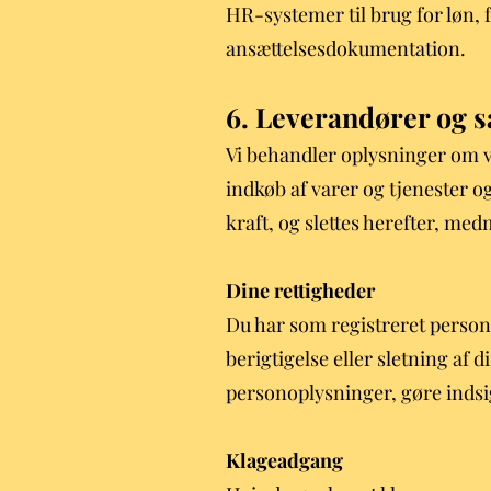
HR-systemer til brug for løn, 
ansættelsesdokumentation.
6. Leverandører og 
Vi behandler oplysninger om v
indkøb af varer og tjenester o
kraft, og slettes herefter, med
Dine
rettigheder
Du har som registreret person f
berigtigelse eller sletning af
personoplysninger, gøre indsig
Klageadgang