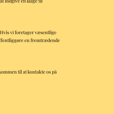
t indgive en klage til
. Hvis vi foretager væsentlige
 offentliggøre en fremtrædende
kommen til at kontakte os på