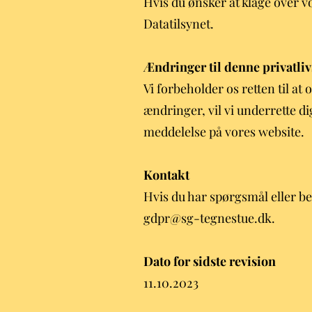
Hvis du ønsker at klage over vo
Datatilsynet.
Ændringer til denne privatliv
Vi forbeholder os retten til at 
ændringer, vil vi underrette d
meddelelse på vores website.
Kontakt
Hvis du har spørgsmål eller b
gdpr@sg-tegnestue.dk.
Dato for sidste revision
11.10.2023