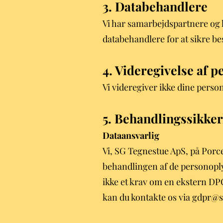
3. Databehandlere
Vi har samarbejdspartnere og l
databehandlere for at sikre bes
4. Videregivelse af 
Vi videregiver ikke dine person
5. Behandlings
sikke
Dataansvarlig
Vi, SG Tegnestue ApS, på Porc
behandlingen af de personopl
ikke et krav om en ekstern D
kan du kontakte os via
gdpr
@s