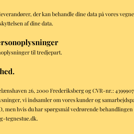
everandører, der kan behandle dine data på vores vegne.
kyttelsen af dine data.
personoplysninger
oplysninger til tredjepart.
rhed.
elænshaven 26, 2000 Frederiksberg og CVR-nr.: 43999079
ysninger, vi indsamler om vores kunder og samarbejdsp
PO, men hvis du har spørgsmål vedrørende behandlingen 
g-tegnestue.dk.