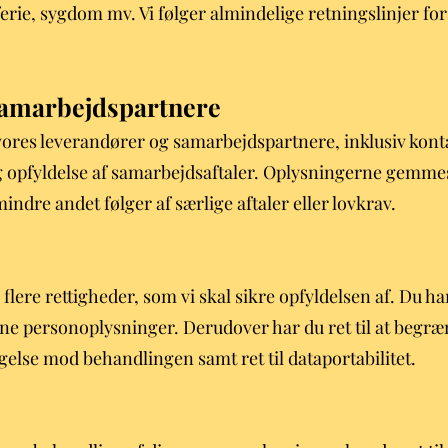
ferie, sygdom mv. Vi følger almindelige retningslinjer fo
samarbejdspartnere
ores leverandører og samarbejdspartnere, inklusiv konta
g opfyldelse af samarbejdsaftaler. Oplysningerne gemmes 
mindre andet følger af særlige aftaler eller lovkrav.
lere rettigheder, som vi skal sikre opfyldelsen af. Du ha
 dine personoplysninger. Derudover har du ret til at begr
else mod behandlingen samt ret til dataportabilitet.