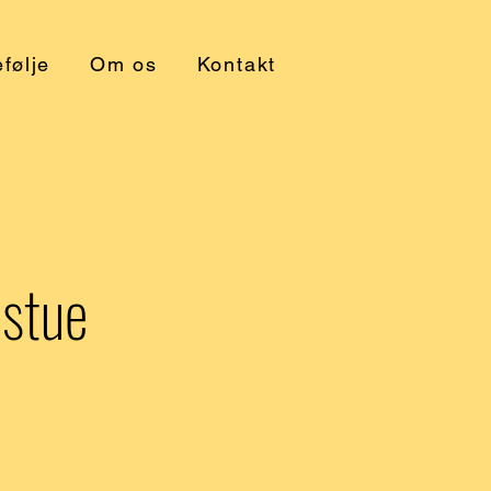
følje
Om os
Kontakt
estue