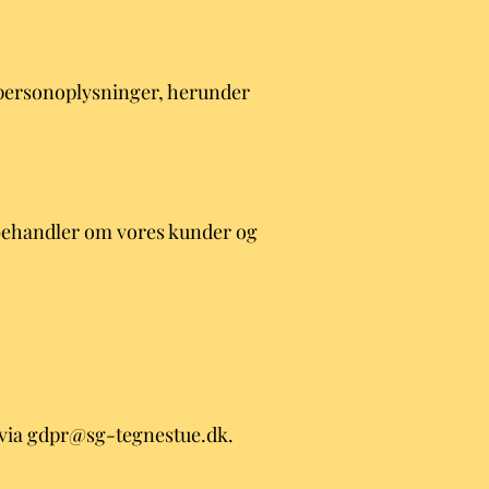
e personoplysninger, herunder
 behandler om vores kunder og
 via
gdpr@sg-tegnestue.dk
.