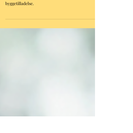
byggetilladelsen koste?
Find ud af, hvad en byggetilladelse kan koste. Lær
alt om de faktorer, der påvirker prisen for en
byggetilladelse.