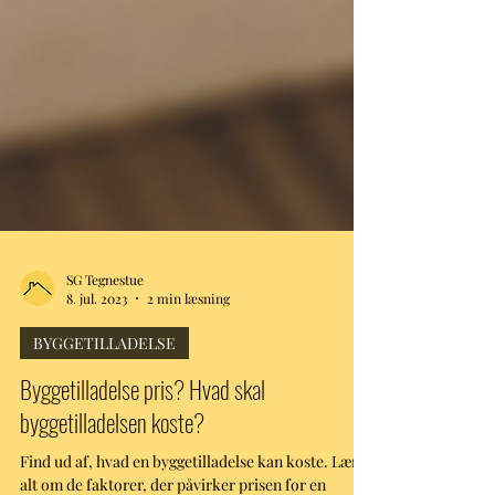
SG Tegnestue
8. jul. 2023
2 min læsning
BYGGETILLADELSE
Byggetilladelse pris? Hvad skal