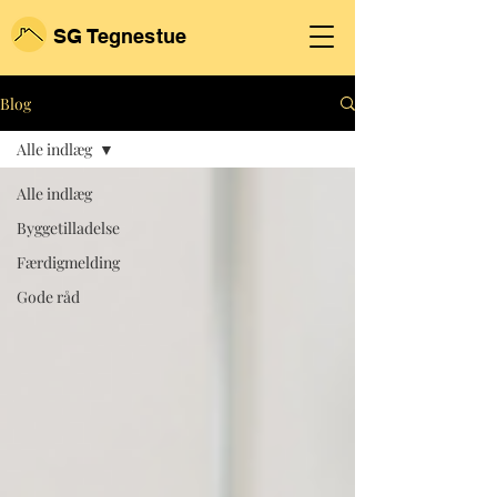
SG
Tegnestue
Blog
Alle indlæg
Alle indlæg
Byggetilladelse
Færdigmelding
Gode råd