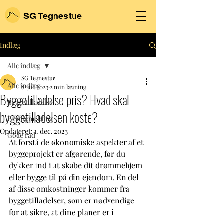
SG
Tegnestue
Indlæg
Alle indlæg
SG Tegnestue
Alle indlæg
8. jul. 2023
2 min læsning
Byggetilladelse pris? Hvad skal
Byggetilladelse
byggetilladelsen koste?
Færdigmelding
Opdateret:
1. dec. 2023
Gode råd
At forstå de økonomiske aspekter af et 
byggeprojekt er afgørende, før du 
dykker ind i at skabe dit drømmehjem 
eller bygge til på din ejendom. En del 
af disse omkostninger kommer fra 
byggetilladelser, som er nødvendige 
for at sikre, at dine planer er i 