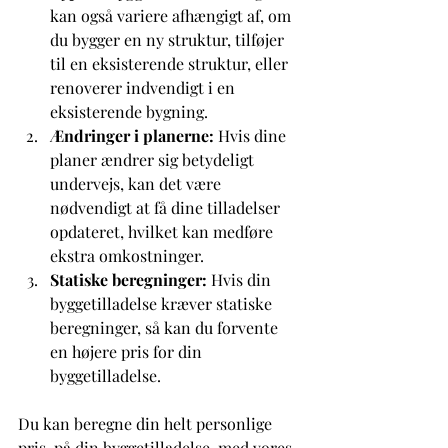
kan også variere afhængigt af, om 
du bygger en ny struktur, tilføjer 
til en eksisterende struktur, eller 
renoverer indvendigt i en 
eksisterende bygning.
Ændringer i planerne:
 Hvis dine 
planer ændrer sig betydeligt 
undervejs, kan det være 
nødvendigt at få dine tilladelser 
opdateret, hvilket kan medføre 
ekstra omkostninger.
Statiske beregninger:
 Hvis din 
byggetilladelse kræver statiske 
beregninger, så kan du forvente 
en højere pris for din 
byggetilladelse. 
Du kan beregne din helt personlige 
pris, på din byggetilladelse, med vores 